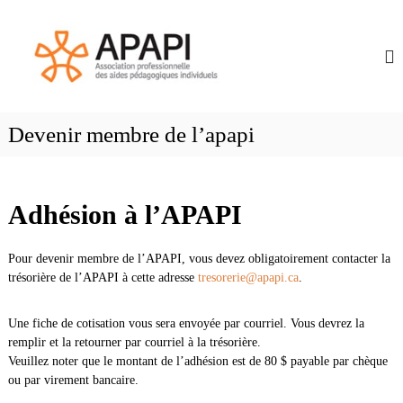
S
a
k
i
p
p
a
t
p
o
i
c
Devenir membre de l’apapi
.
o
c
n
a
t
e
Adhésion à l’APAPI
n
t
Pour devenir membre de l’APAPI, vous devez obligatoirement contacter la
trésorière de l’APAPI à cette adresse
tresorerie@apapi.ca
.
Une fiche de cotisation vous sera envoyée par courriel. Vous devrez la
remplir et la retourner par courriel à la trésorière.
Veuillez noter que le montant de l’adhésion est de 80 $ payable par chèque
ou par virement bancaire.